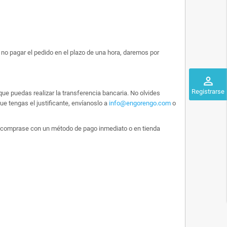
no pagar el pedido en el plazo de una hora, daremos por
perm_identity
Registrarse
ue puedas realizar la transferencia bancaria. No olvides
e tengas el justificante, envíanoslo a
info@engorengo.com
o
 lo comprase con un método de pago inmediato o en tienda