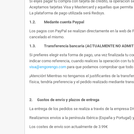
Si elijes pagar tu compra con tarjeta de crédito, la operación s
Aceptamos tarjetas Visa y Mastercard y aquellas que permita 
La plataforma de pago utilizada será Redsys.
1.2.
Medante cuenta Paypal
Los pagos con PayPal se realizan directamente en la web de Pa
cancelado el mismo.
1.3. Transferencia bancaria (ACTUALMENTE NO ADMI
Si prefieres elegir esta forma de pago, una vez finalizada tu
indicar como referencia, cuando realices la operación con tu 
visa@engorengo.com
para que podamos comprobar que todo es
¡Atención! Mientras no tengamos el justificantes de la transf
física, tendría preferencia y el pedido realizado mediante tran
2.
Gastos de envío y plazos de entrega
La entrega de los pedidos se realiza a través de la empresa DHL
Realizamos envíos a la península Ibérica (España y Portugal) y
Los costes de envío son actualmente de 3.99€