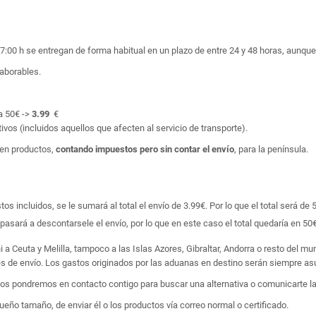
17:00 h se entregan de forma habitual en un plazo de entre 24 y 48 horas, aunq
laborables.
a 50€ ->
3.99
€
ivos (incluidos aquellos que afecten al servicio de transporte).
en productos,
contando impuestos pero sin contar el envío
, para la península.
 incluidos, se le sumará al total el envío de 3.99€. Por lo que el total será de 
asará a descontarsele el envío, por lo que en este caso el total quedaría en 50€
i a Ceuta y Melilla, tampoco a las Islas Azores, Gibraltar, Andorra o resto del m
tes de envío. Los gastos originados por las aduanas en destino serán siempre asu
 nos pondremos en contacto contigo para buscar una alternativa o comunicarte la
ño tamaño, de enviar él o los productos vía correo normal o certificado.