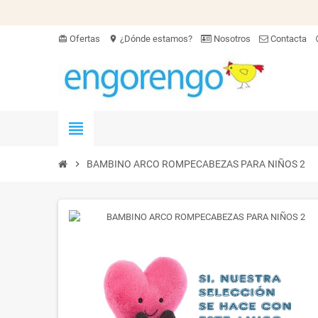
Ofertas
¿Dónde estamos?
Nosotros
Contacta
card_giftcard
location_on
hel
view_headline
chevron_right
BAMBINO ARCO ROMPECABEZAS PARA NIÑOS 2