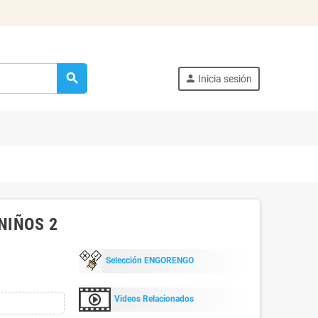
search
person
Inicia sesión
NIÑOS 2
Selección ENGORENGO
Videos Relacionados