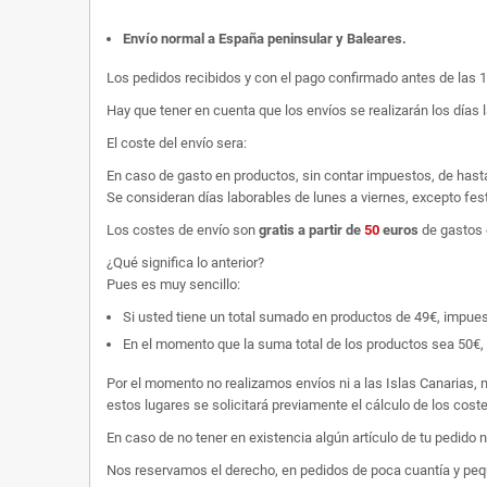
Envío normal a España peninsular y Baleares
.
Los pedidos recibidos y con el pago confirmado antes de las 
Hay que tener en cuenta que los envíos se realizarán los días 
El coste del envío sera:
En caso de gasto en productos, sin contar impuestos, de hast
Se consideran días laborables de lunes a viernes, excepto fest
Los costes de envío son
gratis
a partir de
50
euros
de gastos 
¿Qué significa lo anterior?
Pues es muy sencillo:
Si usted tiene un total sumado en productos de 49€, impuestos
En el momento que la suma total de los productos sea 50€, p
Por el momento no realizamos envíos ni a las Islas Canarias, n
estos lugares se solicitará previamente el cálculo de los cos
En caso de no tener en existencia algún artículo de tu pedido
Nos reservamos el derecho, en pedidos de poca cuantía y peque