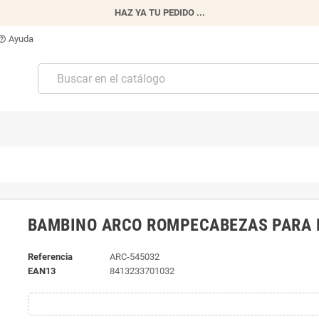
HAZ YA TU PEDIDO ...
Ayuda
p_outline
BAMBINO ARCO ROMPECABEZAS PARA 
Referencia
ARC-545032
EAN13
8413233701032