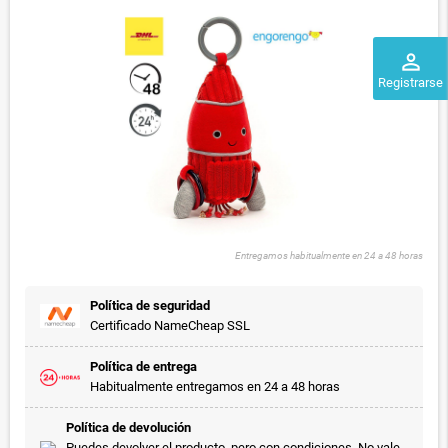
perm_identity
Registrarse
Entregamos habitualmente en 24 a 48 horas
Política de seguridad
Certificado NameCheap SSL
Política de entrega
Habitualmente entregamos en 24 a 48 horas
Política de devolución
Puedes devolver el producto, pero con condiciones. No vale