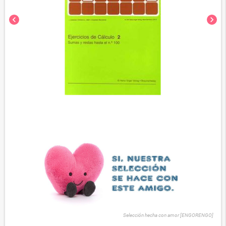
chevron_left
chevron_right
Selección hecha con amor [ENGORENGO]