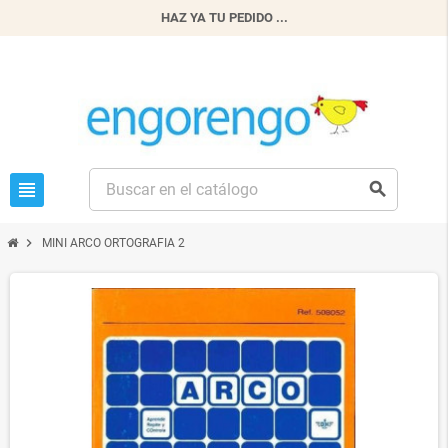
HAZ YA TU PEDIDO ...
view_headline
search
chevron_right
MINI ARCO ORTOGRAFIA 2