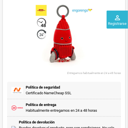
perm_identity
Registrarse
Entregamos habitualmente en 24 a 48 horas
Política de seguridad
Certificado NameCheap SSL
Política de entrega
Habitualmente entregamos en 24 a 48 horas
Política de devolución
Puedes devolver el producto, pero con condiciones. No vale