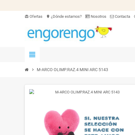
Ofertas
¿Dónde estamos?
Nosotros
Contacta
card_giftcard
location_on
hel
view_headline
chevron_right
M-ARCO OLIMP.RAZ.4 MINI ARC 5143