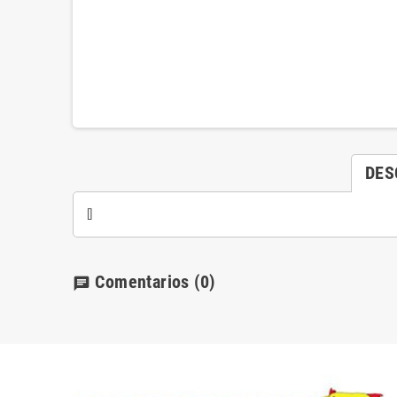
DES
[]
Comentarios
(0)
chat