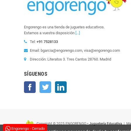
Engorengo es una tienda de juguetes educativos.
Estamos a vuestra disposición
[...]
Tel:
+91 7528133
Email: bgarcia@engorengo.com, visa@engorengo.com
Dirección: Literatos 3. Tres Cantos 28760. Madrid
SÍGUENOS
Facebook
Twitter
LinkedIn
Copyright © 2025 ENGORENGO
• Juguetería Educativa
| Man
Engorengo - Cerrado