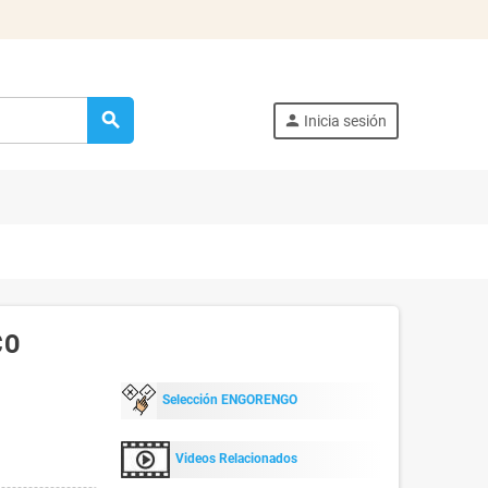
search
person
Inicia sesión
CO
Selección ENGORENGO
Videos Relacionados