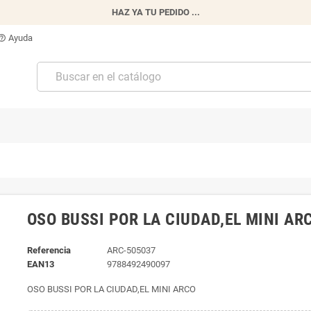
HAZ YA TU PEDIDO ...
Ayuda
p_outline
OSO BUSSI POR LA CIUDAD,EL MINI AR
Referencia
ARC-505037
EAN13
9788492490097
OSO BUSSI POR LA CIUDAD,EL MINI ARCO