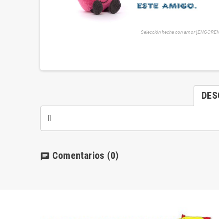
Selección hecha con amor [ENGORE
DES
[]
Comentarios
(0)
chat