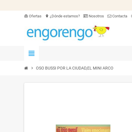
Ofertas
¿Dónde estamos?
Nosotros
Contacta
card_giftcard
location_on
hel
view_headline
chevron_right
OSO BUSSI POR LA CIUDAD,EL MINI ARCO