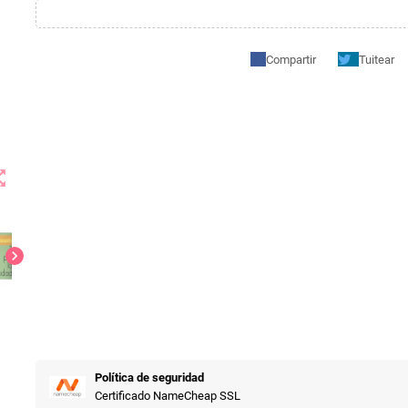
Compartir
Tuitear
t_map
chevron_right
Política de seguridad
Certificado NameCheap SSL