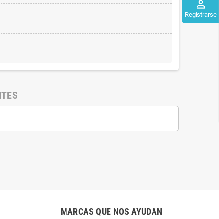
perm_identity
Registrarse
NTES
MARCAS QUE NOS AYUDAN