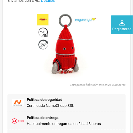
Enviamos con DHL.
Detalles
perm_identity
Registrarse
Entregamos habitualmente en 24 a 48 horas
Política de seguridad
Certificado NameCheap SSL
Política de entrega
Habitualmente entregamos en 24 a 48 horas