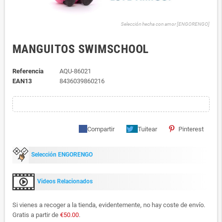
Selección hecha con amor [ENGORENGO]
MANGUITOS SWIMSCHOOL
Referencia
AQU-86021
EAN13
8436039860216
Compartir
Tuitear
Pinterest
Selección ENGORENGO
Videos Relacionados
Si vienes a recoger a la tienda, evidentemente, no hay coste de envío.
Gratis a partir de
€50.00
.