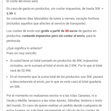
El coste del envío sera:
En caso de gasto en productos, sin contar impuestos, de hasta 50€ ->
3.99
€
Se consideran días laborables de lunes a viernes, excepto festivos
(incluidos aquellos que afecten al servicio de transporte).
Los costes de envío son
gratis
a partir de
50
euros
de gastos en
productos,
contando impuestos pero sin contar el envío
, para la
península.
¿Qué significa lo anterior?
Pues es muy sencillo:
Si usted tiene un total sumado en productos de 49€, impuestos
incluidos, se le sumará al total el envío de 3.99€. Por lo que el total
será de 52.99€.
En el momento que la suma total de los productos sea 50€, pasará
a descontarsele el envío, por lo que en este caso el total quedaría
en 50€.
Por el momento no realizamos envíos ni a las Islas Canarias, ni a
Ceuta y Melilla, tampoco a las Islas Azores, Gibraltar, Andorra o resto
del mundo. En caso de querer realizar un pedido desde cualquiera de
estos lugares se solicitará previamente el cálculo de los costes de