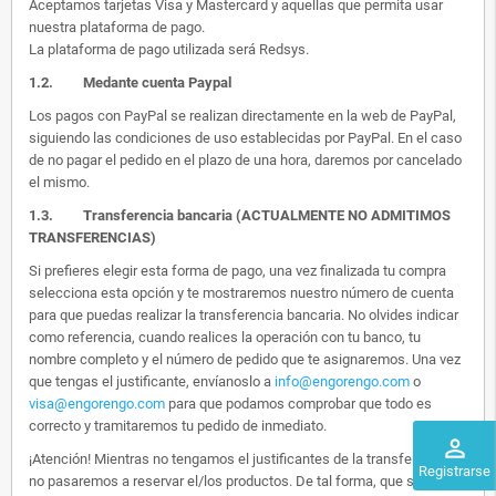
Aceptamos tarjetas Visa y Mastercard y aquellas que permita usar
nuestra plataforma de pago.
La plataforma de pago utilizada será Redsys.
1.2.
Medante cuenta Paypal
Los pagos con PayPal se realizan directamente en la web de PayPal,
siguiendo las condiciones de uso establecidas por PayPal. En el caso
de no pagar el pedido en el plazo de una hora, daremos por cancelado
el mismo.
1.3. Transferencia bancaria (ACTUALMENTE NO ADMITIMOS
TRANSFERENCIAS)
Si prefieres elegir esta forma de pago, una vez finalizada tu compra
selecciona esta opción y te mostraremos nuestro número de cuenta
para que puedas realizar la transferencia bancaria. No olvides indicar
como referencia, cuando realices la operación con tu banco, tu
nombre completo y el número de pedido que te asignaremos. Una vez
que tengas el justificante, envíanoslo a
info@engorengo.com
o
visa@engorengo.com
para que podamos comprobar que todo es
correcto y tramitaremos tu pedido de inmediato.
perm_identity
¡Atención! Mientras no tengamos el justificantes de la transferencia,
Registrarse
no pasaremos a reservar el/los productos. De tal forma, que si alguien