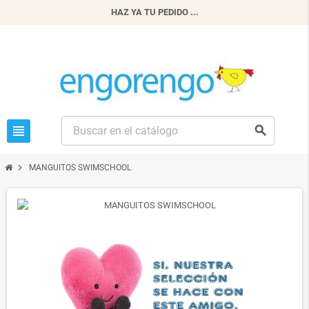
HAZ YA TU PEDIDO ...
view_headline
search
chevron_right
MANGUITOS SWIMSCHOOL