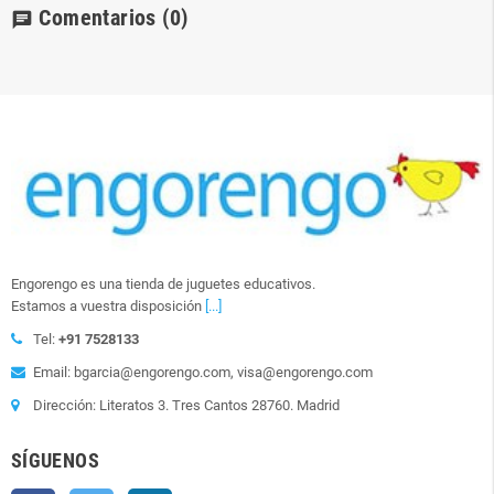
Comentarios
(0)
chat
Engorengo es una tienda de juguetes educativos.
Estamos a vuestra disposición
[...]
Tel:
+91 7528133
Email: bgarcia@engorengo.com, visa@engorengo.com
Dirección: Literatos 3. Tres Cantos 28760. Madrid
SÍGUENOS