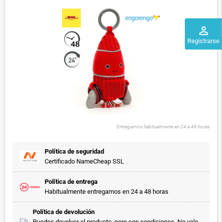
perm_identity
Registrarse
Entregamos habitualmente en 24 a 48 horas
Política de seguridad
Certificado NameCheap SSL
Política de entrega
Habitualmente entregamos en 24 a 48 horas
Política de devolución
Puedes devolver el producto, pero con condiciones. No vale