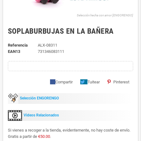
Selección hecha con amor [ENGORENGO]
SOPLABURBUJAS EN LA BAÑERA
Referencia
ALX-08311
EAN13
731346083111
Compartir
Tuitear
Pinterest
Selección ENGORENGO
Videos Relacionados
Si vienes a recoger a la tienda, evidentemente, no hay coste de envío.
Gratis a partir de
€50.00
.