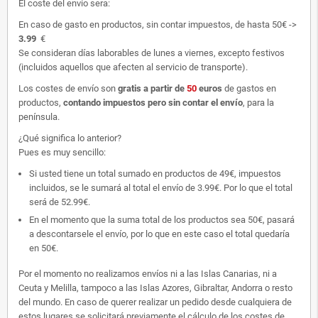
El coste del envío sera:
En caso de gasto en productos, sin contar impuestos, de hasta 50€ ->
3.99
€
Se consideran días laborables de lunes a viernes, excepto festivos
(incluidos aquellos que afecten al servicio de transporte).
Los costes de envío son
gratis
a partir de
50
euros
de gastos en
productos,
contando impuestos pero sin contar el envío
, para la
península.
¿Qué significa lo anterior?
Pues es muy sencillo:
Si usted tiene un total sumado en productos de 49€, impuestos
incluidos, se le sumará al total el envío de 3.99€. Por lo que el total
será de 52.99€.
En el momento que la suma total de los productos sea 50€, pasará
a descontarsele el envío, por lo que en este caso el total quedaría
en 50€.
Por el momento no realizamos envíos ni a las Islas Canarias, ni a
Ceuta y Melilla, tampoco a las Islas Azores, Gibraltar, Andorra o resto
del mundo. En caso de querer realizar un pedido desde cualquiera de
estos lugares se solicitará previamente el cálculo de los costes de