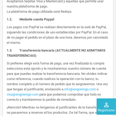
Aceptamos tarjetas Visa y Mastercard y aquellas que permita usar
nuestra plataforma de pago.
La plataforma de pago utilizada será Redsys.
1.2.
Medante cuenta Paypal
Los pagos con PayPal se realizan directamente en la web de PayPal,
siguiendo las condiciones de uso establecidas por PayPal. En el caso
de no pagar el pedido en el plazo de una hora, daremos por cancelado
el mismo.
1.3. Transferencia bancaria (ACTUALMENTE NO ADMITIMOS
TRANSFERENCIAS)
Si prefieres elegir esta forma de pago, una vez finalizada tu compra
selecciona esta opción y te mostraremos nuestro número de cuenta
para que puedas realizar la transferencia bancaria. No olvides indicar
como referencia, cuando realices la operación con tu banco, tu
nombre completo y el número de pedido que te asignaremos. Una vez
que tengas el justificante, envíanoslo a
info@engorengo.com
o
visa@engorengo.com
para que podamos comprobar que todo es
correcto y tramitaremos tu pedido de inmediato.
perm_identity
¡Atención! Mientras no tengamos el justificantes de la transferencia,
Registrarse
no pasaremos a reservar el/los productos. De tal forma, que si alguien