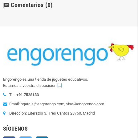
Comentarios
(0)
chat
Engorengo es una tienda de juguetes educativos.
Estamos a vuestra disposición
[...]
Tel:
+91 7528133
Email: bgarcia@engorengo.com, visa@engorengo.com
Dirección: Literatos 3. Tres Cantos 28760. Madrid
SÍGUENOS