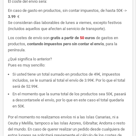
El coste del envío sera:
En caso de gasto en productos, sin contar impuestos, de hasta 50€ ->
3.99
€
Se consideran días laborables de lunes a viernes, excepto festivos
(incluidos aquellos que afecten al servicio de transporte).
Los costes de envío son
gratis
a partir de
50
euros
de gastos en
productos,
contando impuestos pero sin contar el envío
, para la
península.
¿Qué significa lo anterior?
Pues es muy sencillo:
Si usted tiene un total sumado en productos de 49€, impuestos
incluidos, se le sumará al total el envío de 3.99€. Por lo que el total
será de 52.99€.
En el momento que la suma total de los productos sea 50€, pasará
a descontarsele el envío, por lo que en este caso el total quedaría
en 50€.
Por el momento no realizamos envíos ni a las Islas Canarias, ni a
Ceuta y Melilla, tampoco a las Islas Azores, Gibraltar, Andorra o resto
del mundo. En caso de querer realizar un pedido desde cualquiera de
estos lugares se solicitará previamente el cálculo de los costes de