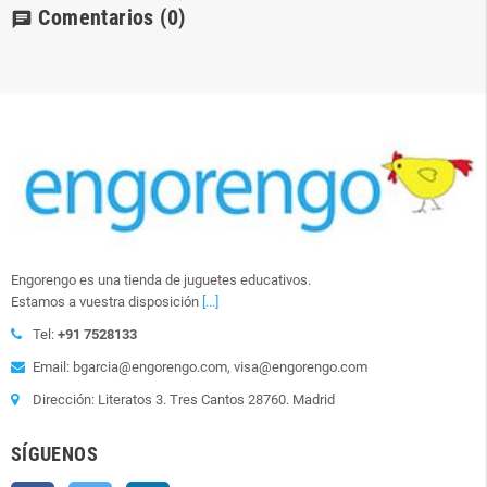
Comentarios
(0)
chat
Engorengo es una tienda de juguetes educativos.
Estamos a vuestra disposición
[...]
Tel:
+91 7528133
Email: bgarcia@engorengo.com, visa@engorengo.com
Dirección: Literatos 3. Tres Cantos 28760. Madrid
SÍGUENOS