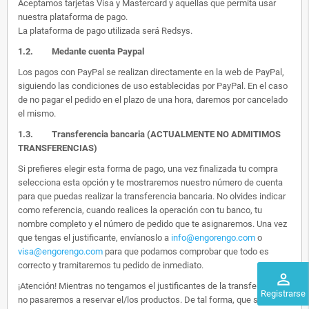
Aceptamos tarjetas Visa y Mastercard y aquellas que permita usar
nuestra plataforma de pago.
La plataforma de pago utilizada será Redsys.
1.2.
Medante cuenta Paypal
Los pagos con PayPal se realizan directamente en la web de PayPal,
siguiendo las condiciones de uso establecidas por PayPal. En el caso
de no pagar el pedido en el plazo de una hora, daremos por cancelado
el mismo.
1.3. Transferencia bancaria (ACTUALMENTE NO ADMITIMOS
TRANSFERENCIAS)
Si prefieres elegir esta forma de pago, una vez finalizada tu compra
selecciona esta opción y te mostraremos nuestro número de cuenta
para que puedas realizar la transferencia bancaria. No olvides indicar
como referencia, cuando realices la operación con tu banco, tu
nombre completo y el número de pedido que te asignaremos. Una vez
que tengas el justificante, envíanoslo a
info@engorengo.com
o
visa@engorengo.com
para que podamos comprobar que todo es
correcto y tramitaremos tu pedido de inmediato.
perm_identity
¡Atención! Mientras no tengamos el justificantes de la transferencia,
Registrarse
no pasaremos a reservar el/los productos. De tal forma, que si alguien