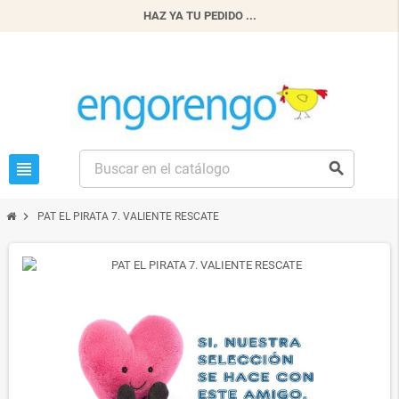
HAZ YA TU PEDIDO ...
view_headline
search
chevron_right
PAT EL PIRATA 7. VALIENTE RESCATE