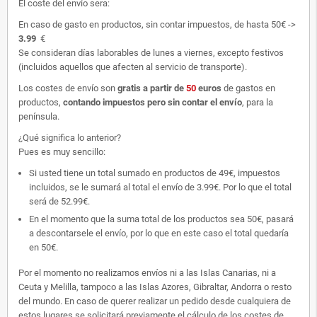
El coste del envío sera:
En caso de gasto en productos, sin contar impuestos, de hasta 50€ ->
3.99
€
Se consideran días laborables de lunes a viernes, excepto festivos
(incluidos aquellos que afecten al servicio de transporte).
Los costes de envío son
gratis
a partir de
50
euros
de gastos en
productos,
contando impuestos pero sin contar el envío
, para la
península.
¿Qué significa lo anterior?
Pues es muy sencillo:
Si usted tiene un total sumado en productos de 49€, impuestos
incluidos, se le sumará al total el envío de 3.99€. Por lo que el total
será de 52.99€.
En el momento que la suma total de los productos sea 50€, pasará
a descontarsele el envío, por lo que en este caso el total quedaría
en 50€.
Por el momento no realizamos envíos ni a las Islas Canarias, ni a
Ceuta y Melilla, tampoco a las Islas Azores, Gibraltar, Andorra o resto
del mundo. En caso de querer realizar un pedido desde cualquiera de
estos lugares se solicitará previamente el cálculo de los costes de