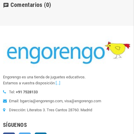
Comentarios
(0)
chat
Engorengo es una tienda de juguetes educativos.
Estamos a vuestra disposición
[...]
Tel:
+91 7528133
Email: bgarcia@engorengo.com, visa@engorengo.com
Dirección: Literatos 3. Tres Cantos 28760. Madrid
SÍGUENOS