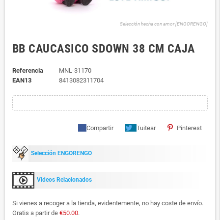
Selección hecha con amor [ENGORENGO]
BB CAUCASICO SDOWN 38 CM CAJA
Referencia
MNL-31170
EAN13
8413082311704
Compartir
Tuitear
Pinterest
Selección ENGORENGO
Videos Relacionados
Si vienes a recoger a la tienda, evidentemente, no hay coste de envío.
Gratis a partir de
€50.00
.