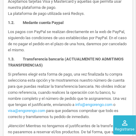
Aceptamos tarjetas Visa y Mastercard y aquellas que permita usar
nuestra plataforma de pago.
La plataforma de pago utilizada será Redsys.
1.2.
Medante cuenta Paypal
Los pagos con PayPal se realizan directamente en la web de PayPal,
siguiendo las condiciones de uso establecidas por PayPal. En el caso
de no pagar el pedido en el plazo de una hora, daremos por cancelado
el mismo.
1.3. Transferencia bancaria (ACTUALMENTE NO ADMITIMOS
TRANSFERENCIAS)
Si prefieres elegir esta forma de pago, una vez finalizada tu compra
selecciona esta opción y te mostraremos nuestro número de cuenta
para que puedas realizar la transferencia bancaria. No olvides indicar
como referencia, cuando realices la operación con tu banco, tu
nombre completo y el número de pedido que te asignaremos. Una vez
que tengas el justificante, envíanoslo a
info@engorengo.com
o
visa@engorengo.com
para que podamos comprobar que todo es
correcto y tramitaremos tu pedido de inmediato.
perm_identity
¡Atención! Mientras no tengamos el justificantes de la transferencia,
Registrarse
no pasaremos a reservar el/los productos. De tal forma, que si alguien