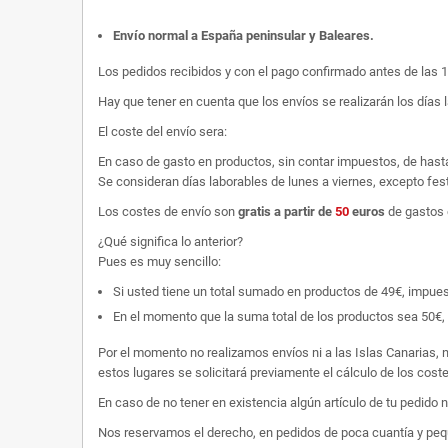
Envío normal a España peninsular y Baleares
.
Los pedidos recibidos y con el pago confirmado antes de las 
Hay que tener en cuenta que los envíos se realizarán los días 
El coste del envío sera:
En caso de gasto en productos, sin contar impuestos, de hast
Se consideran días laborables de lunes a viernes, excepto fest
Los costes de envío son
gratis
a partir de
50
euros
de gastos 
¿Qué significa lo anterior?
Pues es muy sencillo:
Si usted tiene un total sumado en productos de 49€, impuestos
En el momento que la suma total de los productos sea 50€, p
Por el momento no realizamos envíos ni a las Islas Canarias, n
estos lugares se solicitará previamente el cálculo de los cos
En caso de no tener en existencia algún artículo de tu pedido
Nos reservamos el derecho, en pedidos de poca cuantía y peque