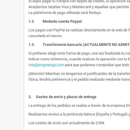
Si elijes pagar tu compra con tarjeta de crédito, la operación s
Aceptamos tarjetas Visa y Mastercard y aquellas que permita 
La plataforma de pago utilizada será Redsys.
1.2.
Medante cuenta Paypal
Los pagos con PayPal se realizan directamente en la web de Pa
cancelado el mismo.
1.3. Transferencia bancaria (ACTUALMENTE NO ADMI
Si prefieres elegir esta forma de pago, una vez finalizada tu
indicar como referencia, cuando realices la operación con tu 
visa@engorengo.com
para que podamos comprobar que todo es
¡Atención! Mientras no tengamos el justificantes de la transf
física, tendría preferencia y el pedido realizado mediante tran
2.
Gastos de envío y plazos de entrega
La entrega de los pedidos se realiza a través de la empresa DHL
Realizamos envíos a la península Ibérica (España y Portugal) y
Los costes de envío son actualmente de 3.99€