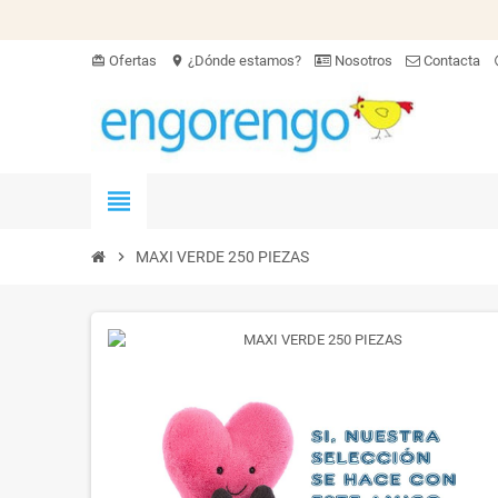
Ofertas
¿Dónde estamos?
Nosotros
Contacta
card_giftcard
location_on
hel
view_headline
chevron_right
MAXI VERDE 250 PIEZAS