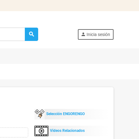
search
person
Inicia sesión
Selección ENGORENGO
Videos Relacionados