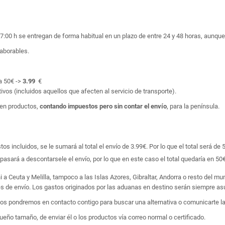
17:00 h se entregan de forma habitual en un plazo de entre 24 y 48 horas, aunq
laborables.
a 50€ ->
3.99
€
ivos (incluidos aquellos que afecten al servicio de transporte).
en productos,
contando impuestos pero sin contar el envío
, para la península.
 incluidos, se le sumará al total el envío de 3.99€. Por lo que el total será de 
asará a descontarsele el envío, por lo que en este caso el total quedaría en 50€
i a Ceuta y Melilla, tampoco a las Islas Azores, Gibraltar, Andorra o resto del m
tes de envío. Los gastos originados por las aduanas en destino serán siempre asu
 nos pondremos en contacto contigo para buscar una alternativa o comunicarte la
ño tamaño, de enviar él o los productos vía correo normal o certificado.