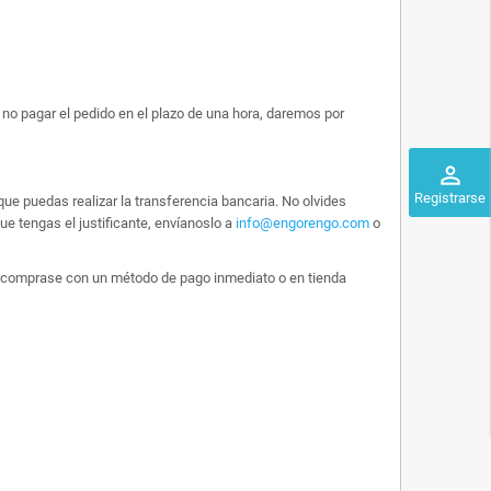
no pagar el pedido en el plazo de una hora, daremos por
perm_identity
Registrarse
ue puedas realizar la transferencia bancaria. No olvides
e tengas el justificante, envíanoslo a
info@engorengo.com
o
 lo comprase con un método de pago inmediato o en tienda