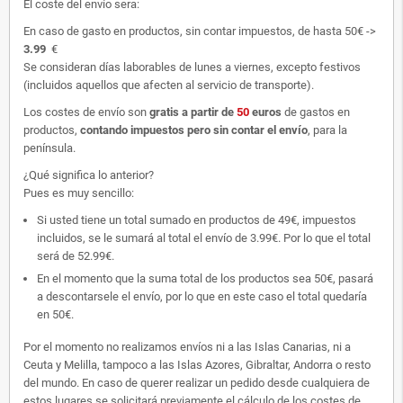
El coste del envío sera:
En caso de gasto en productos, sin contar impuestos, de hasta 50€ ->
3.99
€
Se consideran días laborables de lunes a viernes, excepto festivos
(incluidos aquellos que afecten al servicio de transporte).
Los costes de envío son
gratis
a partir de
50
euros
de gastos en
productos,
contando impuestos pero sin contar el envío
, para la
península.
¿Qué significa lo anterior?
Pues es muy sencillo:
Si usted tiene un total sumado en productos de 49€, impuestos
incluidos, se le sumará al total el envío de 3.99€. Por lo que el total
será de 52.99€.
En el momento que la suma total de los productos sea 50€, pasará
a descontarsele el envío, por lo que en este caso el total quedaría
en 50€.
Por el momento no realizamos envíos ni a las Islas Canarias, ni a
Ceuta y Melilla, tampoco a las Islas Azores, Gibraltar, Andorra o resto
del mundo. En caso de querer realizar un pedido desde cualquiera de
estos lugares se solicitará previamente el cálculo de los costes de