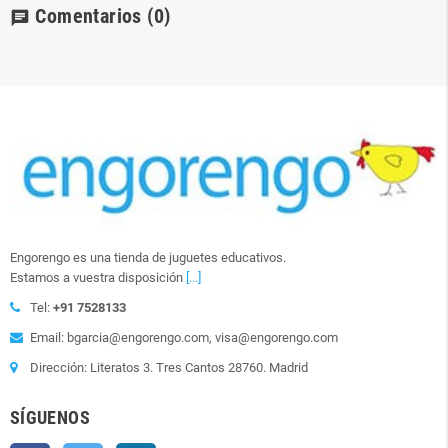
Comentarios
(0)
chat
Engorengo es una tienda de juguetes educativos.
Estamos a vuestra disposición
[...]
Tel:
+91 7528133
Email: bgarcia@engorengo.com, visa@engorengo.com
Dirección: Literatos 3. Tres Cantos 28760. Madrid
SÍGUENOS