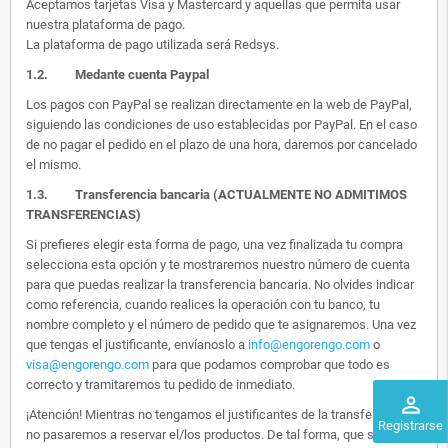
Aceptamos tarjetas Visa y Mastercard y aquellas que permita usar
nuestra plataforma de pago.
La plataforma de pago utilizada será Redsys.
1.2.
Medante cuenta Paypal
Los pagos con PayPal se realizan directamente en la web de PayPal,
siguiendo las condiciones de uso establecidas por PayPal. En el caso
de no pagar el pedido en el plazo de una hora, daremos por cancelado
el mismo.
1.3. Transferencia bancaria (ACTUALMENTE NO ADMITIMOS
TRANSFERENCIAS)
Si prefieres elegir esta forma de pago, una vez finalizada tu compra
selecciona esta opción y te mostraremos nuestro número de cuenta
para que puedas realizar la transferencia bancaria. No olvides indicar
como referencia, cuando realices la operación con tu banco, tu
nombre completo y el número de pedido que te asignaremos. Una vez
que tengas el justificante, envíanoslo a
info@engorengo.com
o
visa@engorengo.com
para que podamos comprobar que todo es
correcto y tramitaremos tu pedido de inmediato.
perm_identity
¡Atención! Mientras no tengamos el justificantes de la transferencia,
Registrarse
no pasaremos a reservar el/los productos. De tal forma, que si alguien