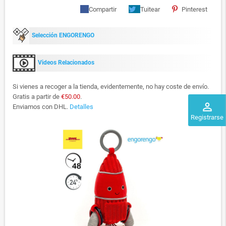
Compartir
Tuitear
Pinterest
Selección ENGORENGO
Videos Relacionados
Si vienes a recoger a la tienda, evidentemente, no hay coste de envío.
Gratis a partir de
€50.00
.
perm_identity
Enviamos con DHL.
Detalles
Registrarse