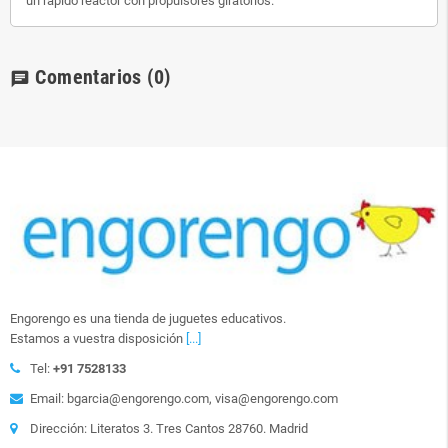
un rápido reactor con propulsores giratorios.
Comentarios
(0)
chat
Engorengo es una tienda de juguetes educativos.
Estamos a vuestra disposición
[...]
Tel:
+91 7528133
Email: bgarcia@engorengo.com, visa@engorengo.com
Dirección: Literatos 3. Tres Cantos 28760. Madrid