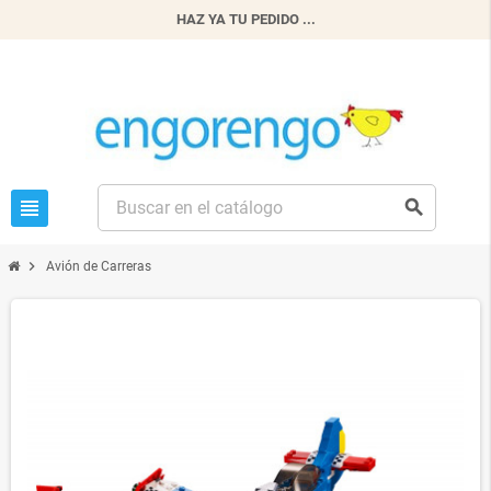
HAZ YA TU PEDIDO ...
view_headline
search
chevron_right
Avión de Carreras