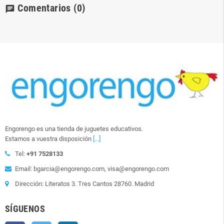
Comentarios
(0)
chat
Engorengo es una tienda de juguetes educativos.
Estamos a vuestra disposición
[...]
Tel:
+91 7528133
Email: bgarcia@engorengo.com, visa@engorengo.com
Dirección: Literatos 3. Tres Cantos 28760. Madrid
SÍGUENOS