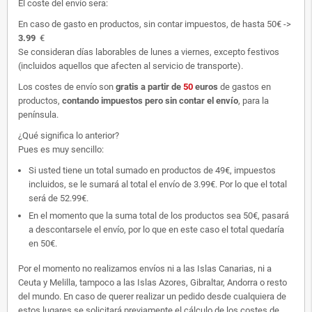
El coste del envío sera:
En caso de gasto en productos, sin contar impuestos, de hasta 50€ ->
3.99
€
Se consideran días laborables de lunes a viernes, excepto festivos
(incluidos aquellos que afecten al servicio de transporte).
Los costes de envío son
gratis
a partir de
50
euros
de gastos en
productos,
contando impuestos pero sin contar el envío
, para la
península.
¿Qué significa lo anterior?
Pues es muy sencillo:
Si usted tiene un total sumado en productos de 49€, impuestos
incluidos, se le sumará al total el envío de 3.99€. Por lo que el total
será de 52.99€.
En el momento que la suma total de los productos sea 50€, pasará
a descontarsele el envío, por lo que en este caso el total quedaría
en 50€.
Por el momento no realizamos envíos ni a las Islas Canarias, ni a
Ceuta y Melilla, tampoco a las Islas Azores, Gibraltar, Andorra o resto
del mundo. En caso de querer realizar un pedido desde cualquiera de
estos lugares se solicitará previamente el cálculo de los costes de