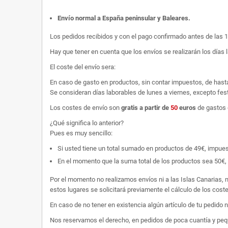
Envío normal a España peninsular y Baleares
.
Los pedidos recibidos y con el pago confirmado antes de las 
Hay que tener en cuenta que los envíos se realizarán los días 
El coste del envío sera:
En caso de gasto en productos, sin contar impuestos, de hast
Se consideran días laborables de lunes a viernes, excepto fest
Los costes de envío son
gratis
a partir de
50
euros
de gastos 
¿Qué significa lo anterior?
Pues es muy sencillo:
Si usted tiene un total sumado en productos de 49€, impuestos
En el momento que la suma total de los productos sea 50€, p
Por el momento no realizamos envíos ni a las Islas Canarias, n
estos lugares se solicitará previamente el cálculo de los cos
En caso de no tener en existencia algún artículo de tu pedido
Nos reservamos el derecho, en pedidos de poca cuantía y peque