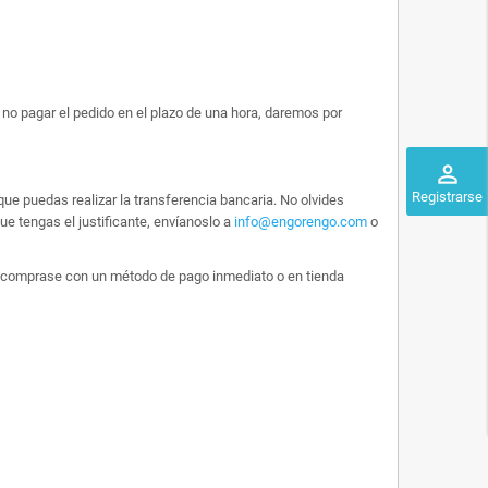
no pagar el pedido en el plazo de una hora, daremos por
perm_identity
Registrarse
ue puedas realizar la transferencia bancaria. No olvides
e tengas el justificante, envíanoslo a
info@engorengo.com
o
 lo comprase con un método de pago inmediato o en tienda