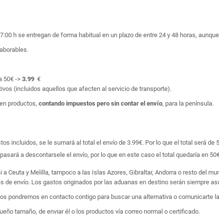
17:00 h se entregan de forma habitual en un plazo de entre 24 y 48 horas, aunq
laborables.
a 50€ ->
3.99
€
ivos (incluidos aquellos que afecten al servicio de transporte).
en productos,
contando impuestos pero sin contar el envío
, para la península.
 incluidos, se le sumará al total el envío de 3.99€. Por lo que el total será de 
asará a descontarsele el envío, por lo que en este caso el total quedaría en 50€
i a Ceuta y Melilla, tampoco a las Islas Azores, Gibraltar, Andorra o resto del m
tes de envío. Los gastos originados por las aduanas en destino serán siempre asu
 nos pondremos en contacto contigo para buscar una alternativa o comunicarte la
ño tamaño, de enviar él o los productos vía correo normal o certificado.