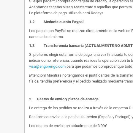
Si elijes pagar tu compra con tarjeta de crédito, la operación s
Aceptamos tarjetas Visa y Mastercard y aquellas que permita 
La plataforma de pago utilizada será Redsys.
1.2.
Medante cuenta Paypal
Los pagos con PayPal se realizan directamente en la web de Pa
cancelado el mismo.
1.3. Transferencia bancaria (ACTUALMENTE NO ADMI
Si prefieres elegir esta forma de pago, una vez finalizada tu
indicar como referencia, cuando realices la operación con tu 
visa@engorengo.com
para que podamos comprobar que todo es
¡Atención! Mientras no tengamos el justificantes de la transf
física, tendría preferencia y el pedido realizado mediante tran
2.
Gastos de envío y plazos de entrega
La entrega de los pedidos se realiza a través de la empresa DHL
Realizamos envíos a la península Ibérica (España y Portugal) y
Los costes de envío son actualmente de 3.99€