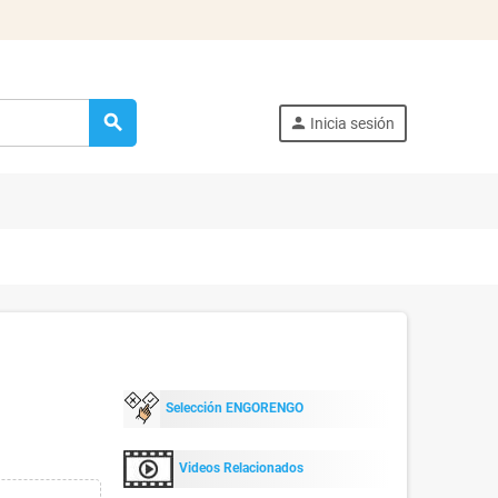
search
person
Inicia sesión
Selección ENGORENGO
Videos Relacionados