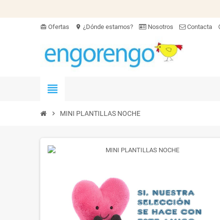
Ofertas
¿Dónde estamos?
Nosotros
Contacta
card_giftcard
location_on
hel
view_headline
chevron_right
MINI PLANTILLAS NOCHE