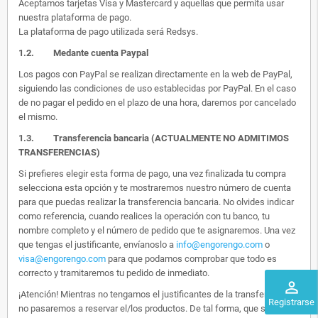
Aceptamos tarjetas Visa y Mastercard y aquellas que permita usar
nuestra plataforma de pago.
La plataforma de pago utilizada será Redsys.
1.2.
Medante cuenta Paypal
Los pagos con PayPal se realizan directamente en la web de PayPal,
siguiendo las condiciones de uso establecidas por PayPal. En el caso
de no pagar el pedido en el plazo de una hora, daremos por cancelado
el mismo.
1.3. Transferencia bancaria (ACTUALMENTE NO ADMITIMOS
TRANSFERENCIAS)
Si prefieres elegir esta forma de pago, una vez finalizada tu compra
selecciona esta opción y te mostraremos nuestro número de cuenta
para que puedas realizar la transferencia bancaria. No olvides indicar
como referencia, cuando realices la operación con tu banco, tu
nombre completo y el número de pedido que te asignaremos. Una vez
que tengas el justificante, envíanoslo a
info@engorengo.com
o
visa@engorengo.com
para que podamos comprobar que todo es
correcto y tramitaremos tu pedido de inmediato.
perm_identity
¡Atención! Mientras no tengamos el justificantes de la transferencia,
Registrarse
no pasaremos a reservar el/los productos. De tal forma, que si alguien