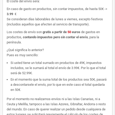
El coste del envío sera:
En caso de gasto en productos, sin contar impuestos, de hasta 50€ ->
3.99
€
Se consideran días laborables de lunes a viernes, excepto festivos
(incluidos aquellos que afecten al servicio de transporte).
Los costes de envío son
gratis
a partir de
50
euros
de gastos en
productos,
contando impuestos pero sin contar el envío
, para la
península.
¿Qué significa lo anterior?
Pues es muy sencillo:
Si usted tiene un total sumado en productos de 49€, impuestos
incluidos, se le sumará al total el envío de 3.99€. Por lo que el total
será de 52.99€.
En el momento que la suma total de los productos sea 50€, pasará
a descontarsele el envío, por lo que en este caso el total quedaría
en 50€.
Por el momento no realizamos envíos ni a las Islas Canarias, ni a
Ceuta y Melilla, tampoco a las Islas Azores, Gibraltar, Andorra o resto
del mundo. En caso de querer realizar un pedido desde cualquiera de
estos lugares se solicitará previamente el cálculo de los costes de