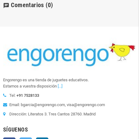
Comentarios
(0)
chat
Engorengo es una tienda de juguetes educativos.
Estamos a vuestra disposición
[...]
Tel:
+91 7528133
Email: bgarcia@engorengo.com, visa@engorengo.com
Dirección: Literatos 3. Tres Cantos 28760. Madrid
SÍGUENOS