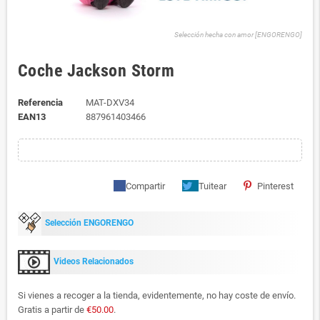
Selección hecha con amor [ENGORENGO]
Coche Jackson Storm
Referencia
MAT-DXV34
EAN13
887961403466
Compartir
Tuitear
Pinterest
Selección ENGORENGO
Videos Relacionados
Si vienes a recoger a la tienda, evidentemente, no hay coste de envío.
Gratis a partir de
€50.00
.