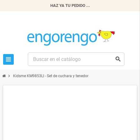
HAZ YA TU PEDIDO ...
view_headline
search
chevron_right
Kidsme KM9853LI - Set de cuchara y tenedor