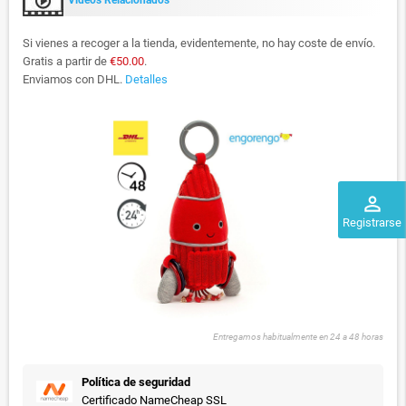
Videos Relacionados
Si vienes a recoger a la tienda, evidentemente, no hay coste de envío.
Gratis a partir de
€50.00
.
Enviamos con DHL.
Detalles
perm_identity
Registrarse
Entregamos habitualmente en 24 a 48 horas
Política de seguridad
Certificado NameCheap SSL