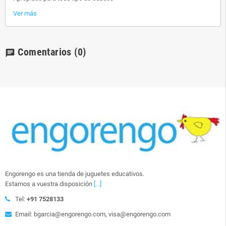
Ver más
Comentarios
(0)
chat
Engorengo es una tienda de juguetes educativos.
Estamos a vuestra disposición
[...]
Tel:
+91 7528133
Email: bgarcia@engorengo.com, visa@engorengo.com