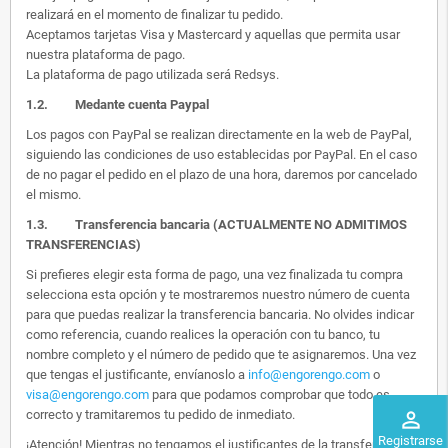
realizará en el momento de finalizar tu pedido.
Aceptamos tarjetas Visa y Mastercard y aquellas que permita usar
nuestra plataforma de pago.
La plataforma de pago utilizada será Redsys.
1.2.
Medante cuenta Paypal
Los pagos con PayPal se realizan directamente en la web de PayPal,
siguiendo las condiciones de uso establecidas por PayPal. En el caso
de no pagar el pedido en el plazo de una hora, daremos por cancelado
el mismo.
1.3. Transferencia bancaria (ACTUALMENTE NO ADMITIMOS
TRANSFERENCIAS)
Si prefieres elegir esta forma de pago, una vez finalizada tu compra
selecciona esta opción y te mostraremos nuestro número de cuenta
para que puedas realizar la transferencia bancaria. No olvides indicar
como referencia, cuando realices la operación con tu banco, tu
nombre completo y el número de pedido que te asignaremos. Una vez
que tengas el justificante, envíanoslo a
info@engorengo.com
o
visa@engorengo.com
para que podamos comprobar que todo es
correcto y tramitaremos tu pedido de inmediato.
perm_identity
Registrarse
¡Atención! Mientras no tengamos el justificantes de la transferencia,