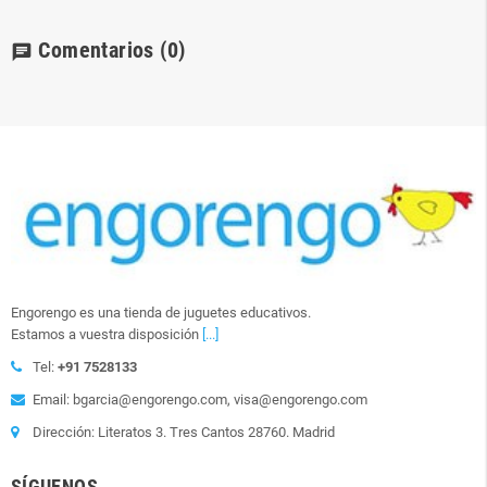
Comentarios
(0)
chat
Engorengo es una tienda de juguetes educativos.
Estamos a vuestra disposición
[...]
Tel:
+91 7528133
Email: bgarcia@engorengo.com, visa@engorengo.com
Dirección: Literatos 3. Tres Cantos 28760. Madrid
SÍGUENOS