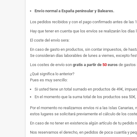
Envío normal a España peninsular y Baleares
.
Los pedidos recibidos y con el pago confirmado antes de las 
Hay que tener en cuenta que los envíos se realizarán los días 
El coste del envío sera:
En caso de gasto en productos, sin contar impuestos, de hast
Se consideran días laborables de lunes a viernes, excepto fest
Los costes de envío son
gratis
a partir de
50
euros
de gastos 
¿Qué significa lo anterior?
Pues es muy sencillo:
Si usted tiene un total sumado en productos de 49€, impuestos
En el momento que la suma total de los productos sea 50€, p
Por el momento no realizamos envíos ni a las Islas Canarias, n
estos lugares se solicitará previamente el cálculo de los cos
En caso de no tener en existencia algún artículo de tu pedido
Nos reservamos el derecho, en pedidos de poca cuantía y peque