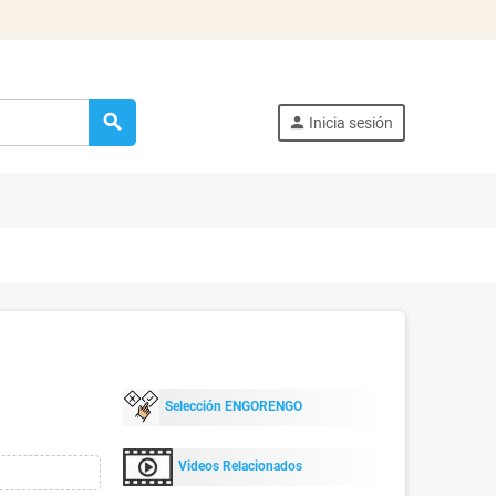
search
person
Inicia sesión
Selección ENGORENGO
Videos Relacionados