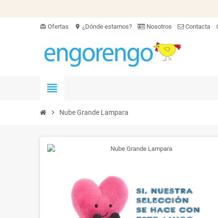
Ofertas
¿Dónde estamos?
Nosotros
Contacta
card_giftcard
location_on
hel
view_headline
chevron_right
Nube Grande Lampara