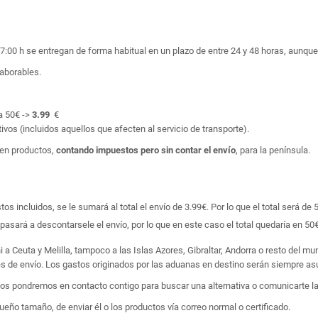
17:00 h se entregan de forma habitual en un plazo de entre 24 y 48 horas, aunq
laborables.
a 50€ ->
3.99
€
ivos (incluidos aquellos que afecten al servicio de transporte).
en productos,
contando impuestos pero sin contar el envío
, para la península.
 incluidos, se le sumará al total el envío de 3.99€. Por lo que el total será de 
asará a descontarsele el envío, por lo que en este caso el total quedaría en 50€
i a Ceuta y Melilla, tampoco a las Islas Azores, Gibraltar, Andorra o resto del m
tes de envío. Los gastos originados por las aduanas en destino serán siempre asu
 nos pondremos en contacto contigo para buscar una alternativa o comunicarte la
ño tamaño, de enviar él o los productos vía correo normal o certificado.