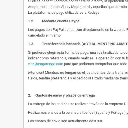
Si elijes pagar tu compra con tarjeta de crédito, la operación s
Aceptamos tarjetas Visa y Mastercard y aquellas que permita 
La plataforma de pago utilizada será Redsys.
1.2.
Medante cuenta Paypal
Los pagos con PayPal se realizan directamente en la web de Pa
cancelado el mismo.
1.3. Transferencia bancaria (ACTUALMENTE NO ADMI
Si prefieres elegir esta forma de pago, una vez finalizada tu
indicar como referencia, cuando realices la operación con tu 
visa@engorengo.com
para que podamos comprobar que todo es
¡Atención! Mientras no tengamos el justificantes de la transf
física, tendría preferencia y el pedido realizado mediante tran
2.
Gastos de envío y plazos de entrega
La entrega de los pedidos se realiza a través de la empresa DHL
Realizamos envíos a la península Ibérica (España y Portugal) y
Los costes de envío son actualmente de 3.99€