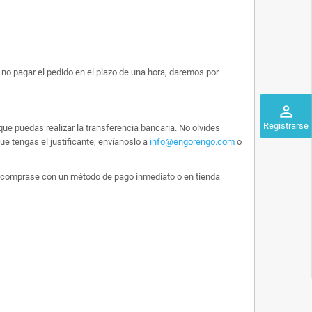
no pagar el pedido en el plazo de una hora, daremos por
perm_identity
Registrarse
ue puedas realizar la transferencia bancaria. No olvides
e tengas el justificante, envíanoslo a
info@engorengo.com
o
 lo comprase con un método de pago inmediato o en tienda