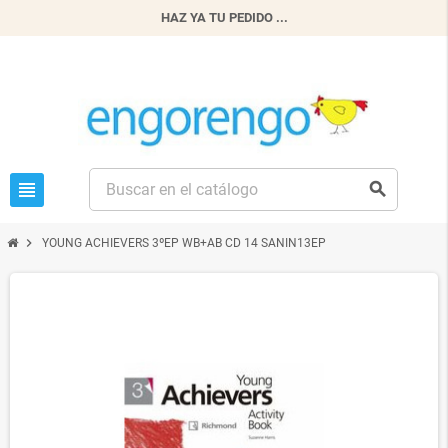
HAZ YA TU PEDIDO ...
view_headline
search
chevron_right
YOUNG ACHIEVERS 3ºEP WB+AB CD 14 SANIN13EP