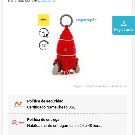
Enviamos con DHL.
Detalles
perm_identity
Registrarse
Entregamos habitualmente en 24 a 48 horas
Política de seguridad
Certificado NameCheap SSL
Política de entrega
Habitualmente entregamos en 24 a 48 horas