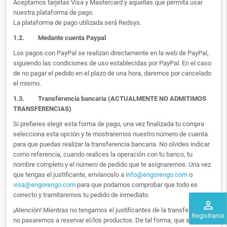
Aceptamos tarjetas Visa y Mastercard y aquellas que permita usar
nuestra plataforma de pago.
La plataforma de pago utilizada será Redsys.
1.2.
Medante cuenta Paypal
Los pagos con PayPal se realizan directamente en la web de PayPal,
siguiendo las condiciones de uso establecidas por PayPal. En el caso
de no pagar el pedido en el plazo de una hora, daremos por cancelado
el mismo.
1.3. Transferencia bancaria (ACTUALMENTE NO ADMITIMOS
TRANSFERENCIAS)
Si prefieres elegir esta forma de pago, una vez finalizada tu compra
selecciona esta opción y te mostraremos nuestro número de cuenta
para que puedas realizar la transferencia bancaria. No olvides indicar
como referencia, cuando realices la operación con tu banco, tu
nombre completo y el número de pedido que te asignaremos. Una vez
que tengas el justificante, envíanoslo a
info@engorengo.com
o
visa@engorengo.com
para que podamos comprobar que todo es
correcto y tramitaremos tu pedido de inmediato.
perm_identity
¡Atención! Mientras no tengamos el justificantes de la transferencia,
Registrarse
no pasaremos a reservar el/los productos. De tal forma, que si alguien