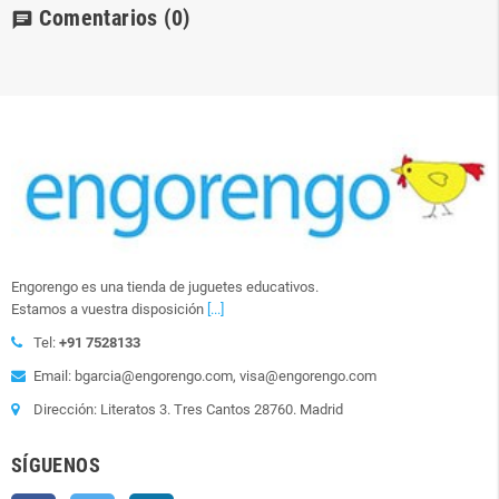
Comentarios
(0)
chat
Engorengo es una tienda de juguetes educativos.
Estamos a vuestra disposición
[...]
Tel:
+91 7528133
Email: bgarcia@engorengo.com, visa@engorengo.com
Dirección: Literatos 3. Tres Cantos 28760. Madrid
SÍGUENOS