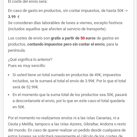
El coste del envío sera:
En caso de gasto en productos, sin contar impuestos, de hasta 50€ ->
3.99
€
Se consideran días laborables de lunes a viernes, excepto festivos
(incluidos aquellos que afecten al servicio de transporte).
Los costes de envío son
gratis
a partir de
50
euros
de gastos en
productos,
contando impuestos pero sin contar el envío
, para la
península.
¿Qué significa lo anterior?
Pues es muy sencillo:
Si usted tiene un total sumado en productos de 49€, impuestos
incluidos, se le sumará al total el envío de 3.99€. Por lo que el total
será de 52.99€.
En el momento que la suma total de los productos sea 50€, pasará
a descontarsele el envío, por lo que en este caso el total quedaría
en 50€.
Por el momento no realizamos envíos ni a las Islas Canarias, ni a
Ceuta y Melilla, tampoco a las Islas Azores, Gibraltar, Andorra o resto
del mundo. En caso de querer realizar un pedido desde cualquiera de
estos lugares se solicitará previamente el cálculo de los costes de