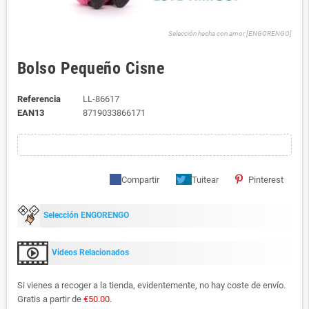
Selección hecha con amor [ENGORENGO]
Bolso Pequeño Cisne
Referencia
LL-86617
EAN13
8719033866171
Compartir
Tuitear
Pinterest
Selección ENGORENGO
Videos Relacionados
Si vienes a recoger a la tienda, evidentemente, no hay coste de envío.
Gratis a partir de
€50.00
.