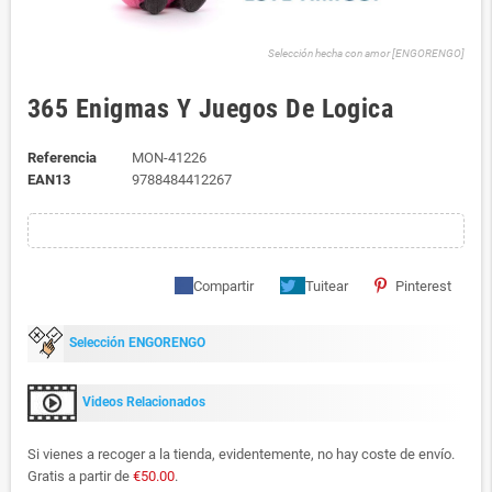
Selección hecha con amor [ENGORENGO]
365 Enigmas Y Juegos De Logica
Referencia
MON-41226
EAN13
9788484412267
Compartir
Tuitear
Pinterest
Selección ENGORENGO
Videos Relacionados
Si vienes a recoger a la tienda, evidentemente, no hay coste de envío.
Gratis a partir de
€50.00
.