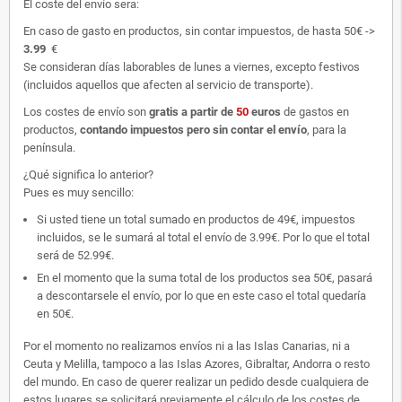
El coste del envío sera:
En caso de gasto en productos, sin contar impuestos, de hasta 50€ ->
3.99
€
Se consideran días laborables de lunes a viernes, excepto festivos
(incluidos aquellos que afecten al servicio de transporte).
Los costes de envío son
gratis
a partir de
50
euros
de gastos en
productos,
contando impuestos pero sin contar el envío
, para la
península.
¿Qué significa lo anterior?
Pues es muy sencillo:
Si usted tiene un total sumado en productos de 49€, impuestos
incluidos, se le sumará al total el envío de 3.99€. Por lo que el total
será de 52.99€.
En el momento que la suma total de los productos sea 50€, pasará
a descontarsele el envío, por lo que en este caso el total quedaría
en 50€.
Por el momento no realizamos envíos ni a las Islas Canarias, ni a
Ceuta y Melilla, tampoco a las Islas Azores, Gibraltar, Andorra o resto
del mundo. En caso de querer realizar un pedido desde cualquiera de
estos lugares se solicitará previamente el cálculo de los costes de