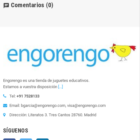
Comentarios
(0)
chat
Engorengo es una tienda de juguetes educativos.
Estamos a vuestra disposición
[...]
Tel:
+91 7528133
Email: bgarcia@engorengo.com, visa@engorengo.com
Dirección: Literatos 3. Tres Cantos 28760. Madrid
SÍGUENOS