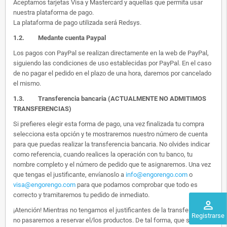
Aceptamos tarjetas Visa y Mastercard y aquellas que permita usar
nuestra plataforma de pago.
La plataforma de pago utilizada será Redsys.
1.2.
Medante cuenta Paypal
Los pagos con PayPal se realizan directamente en la web de PayPal,
siguiendo las condiciones de uso establecidas por PayPal. En el caso
de no pagar el pedido en el plazo de una hora, daremos por cancelado
el mismo.
1.3. Transferencia bancaria (ACTUALMENTE NO ADMITIMOS
TRANSFERENCIAS)
Si prefieres elegir esta forma de pago, una vez finalizada tu compra
selecciona esta opción y te mostraremos nuestro número de cuenta
para que puedas realizar la transferencia bancaria. No olvides indicar
como referencia, cuando realices la operación con tu banco, tu
nombre completo y el número de pedido que te asignaremos. Una vez
que tengas el justificante, envíanoslo a
info@engorengo.com
o
visa@engorengo.com
para que podamos comprobar que todo es
correcto y tramitaremos tu pedido de inmediato.
perm_identity
¡Atención! Mientras no tengamos el justificantes de la transferencia,
Registrarse
no pasaremos a reservar el/los productos. De tal forma, que si alguien