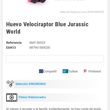
Selección hecha con amor [ENGORENGO]
Huevo Velociraptor Blue Jurassic
World
Referencia
MAT-56923
EAN13
887961569230
Compartir
Tuitear
Pinterest
Selección ENGORENGO
Videos Relacionados
Si vienes a recoger a la tienda, evidentemente, no hay coste de envío.