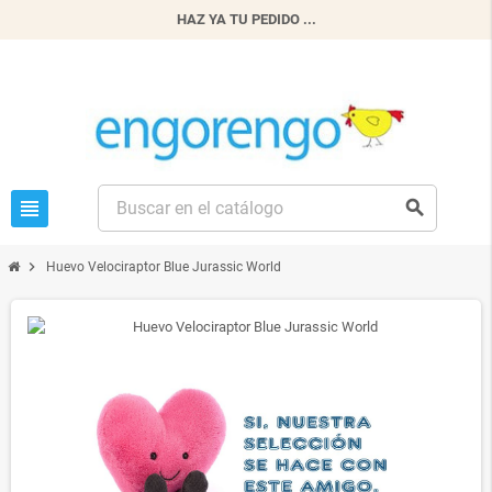
HAZ YA TU PEDIDO ...
view_headline
search
chevron_right
Huevo Velociraptor Blue Jurassic World