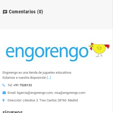
Comentarios
(0)
chat
Engorengo es una tienda de juguetes educativos.
Estamos a vuestra disposición
[...]
Tel:
+91 7528133
Email: bgarcia@engorengo.com, visa@engorengo.com
Dirección: Literatos 3. Tres Cantos 28760. Madrid
SÍGUENOS