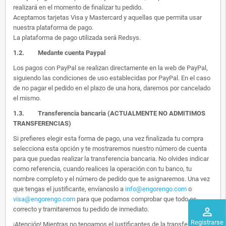
realizará en el momento de finalizar tu pedido.
Aceptamos tarjetas Visa y Mastercard y aquellas que permita usar
nuestra plataforma de pago.
La plataforma de pago utilizada será Redsys.
1.2.
Medante cuenta Paypal
Los pagos con PayPal se realizan directamente en la web de PayPal,
siguiendo las condiciones de uso establecidas por PayPal. En el caso
de no pagar el pedido en el plazo de una hora, daremos por cancelado
el mismo.
1.3. Transferencia bancaria (ACTUALMENTE NO ADMITIMOS
TRANSFERENCIAS)
Si prefieres elegir esta forma de pago, una vez finalizada tu compra
selecciona esta opción y te mostraremos nuestro número de cuenta
para que puedas realizar la transferencia bancaria. No olvides indicar
como referencia, cuando realices la operación con tu banco, tu
nombre completo y el número de pedido que te asignaremos. Una vez
que tengas el justificante, envíanoslo a
info@engorengo.com
o
visa@engorengo.com
para que podamos comprobar que todo es
correcto y tramitaremos tu pedido de inmediato.
perm_identity
Registrarse
¡Atención! Mientras no tengamos el justificantes de la transferencia,