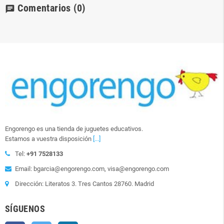
Comentarios
(0)
chat
Engorengo es una tienda de juguetes educativos.
Estamos a vuestra disposición
[...]
Tel:
+91 7528133
Email: bgarcia@engorengo.com, visa@engorengo.com
Dirección: Literatos 3. Tres Cantos 28760. Madrid
SÍGUENOS