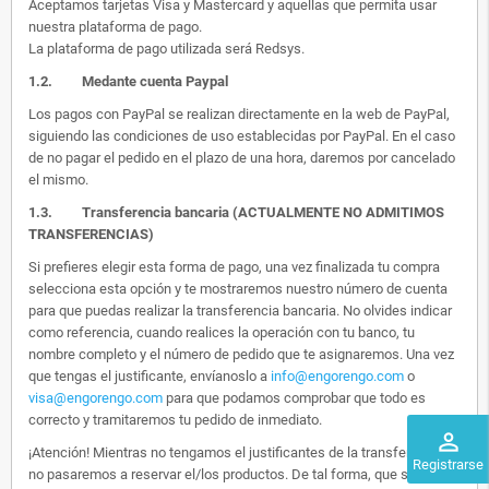
Aceptamos tarjetas Visa y Mastercard y aquellas que permita usar
nuestra plataforma de pago.
La plataforma de pago utilizada será Redsys.
1.2.
Medante cuenta Paypal
Los pagos con PayPal se realizan directamente en la web de PayPal,
siguiendo las condiciones de uso establecidas por PayPal. En el caso
de no pagar el pedido en el plazo de una hora, daremos por cancelado
el mismo.
1.3. Transferencia bancaria (ACTUALMENTE NO ADMITIMOS
TRANSFERENCIAS)
Si prefieres elegir esta forma de pago, una vez finalizada tu compra
selecciona esta opción y te mostraremos nuestro número de cuenta
para que puedas realizar la transferencia bancaria. No olvides indicar
como referencia, cuando realices la operación con tu banco, tu
nombre completo y el número de pedido que te asignaremos. Una vez
que tengas el justificante, envíanoslo a
info@engorengo.com
o
visa@engorengo.com
para que podamos comprobar que todo es
correcto y tramitaremos tu pedido de inmediato.
perm_identity
¡Atención! Mientras no tengamos el justificantes de la transferencia,
Registrarse
no pasaremos a reservar el/los productos. De tal forma, que si alguien