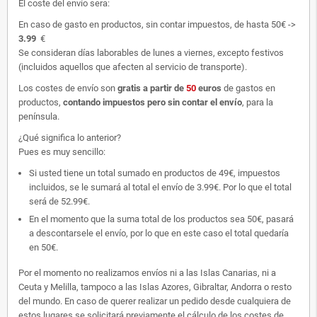
El coste del envío sera:
En caso de gasto en productos, sin contar impuestos, de hasta 50€ ->
3.99
€
Se consideran días laborables de lunes a viernes, excepto festivos
(incluidos aquellos que afecten al servicio de transporte).
Los costes de envío son
gratis
a partir de
50
euros
de gastos en
productos,
contando impuestos pero sin contar el envío
, para la
península.
¿Qué significa lo anterior?
Pues es muy sencillo:
Si usted tiene un total sumado en productos de 49€, impuestos
incluidos, se le sumará al total el envío de 3.99€. Por lo que el total
será de 52.99€.
En el momento que la suma total de los productos sea 50€, pasará
a descontarsele el envío, por lo que en este caso el total quedaría
en 50€.
Por el momento no realizamos envíos ni a las Islas Canarias, ni a
Ceuta y Melilla, tampoco a las Islas Azores, Gibraltar, Andorra o resto
del mundo. En caso de querer realizar un pedido desde cualquiera de
estos lugares se solicitará previamente el cálculo de los costes de