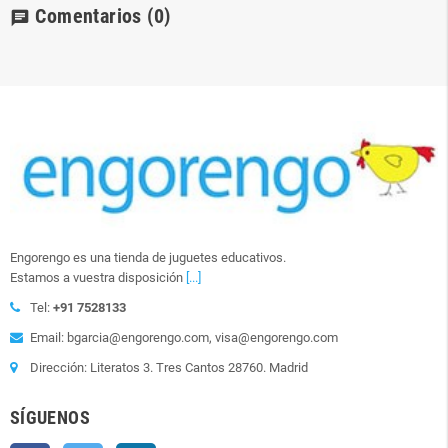
Comentarios
(0)
chat
Engorengo es una tienda de juguetes educativos.
Estamos a vuestra disposición
[...]
Tel:
+91 7528133
Email: bgarcia@engorengo.com, visa@engorengo.com
Dirección: Literatos 3. Tres Cantos 28760. Madrid
SÍGUENOS