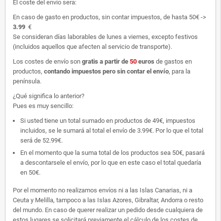
El coste del envío sera:
En caso de gasto en productos, sin contar impuestos, de hasta 50€ ->
3.99
€
Se consideran días laborables de lunes a viernes, excepto festivos
(incluidos aquellos que afecten al servicio de transporte).
Los costes de envío son
gratis
a partir de
50
euros
de gastos en
productos,
contando impuestos pero sin contar el envío
, para la
península.
¿Qué significa lo anterior?
Pues es muy sencillo:
Si usted tiene un total sumado en productos de 49€, impuestos
incluidos, se le sumará al total el envío de 3.99€. Por lo que el total
será de 52.99€.
En el momento que la suma total de los productos sea 50€, pasará
a descontarsele el envío, por lo que en este caso el total quedaría
en 50€.
Por el momento no realizamos envíos ni a las Islas Canarias, ni a
Ceuta y Melilla, tampoco a las Islas Azores, Gibraltar, Andorra o resto
del mundo. En caso de querer realizar un pedido desde cualquiera de
estos lugares se solicitará previamente el cálculo de los costes de