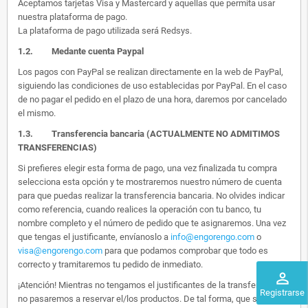
Aceptamos tarjetas Visa y Mastercard y aquellas que permita usar
nuestra plataforma de pago.
La plataforma de pago utilizada será Redsys.
1.2.
Medante cuenta Paypal
Los pagos con PayPal se realizan directamente en la web de PayPal,
siguiendo las condiciones de uso establecidas por PayPal. En el caso
de no pagar el pedido en el plazo de una hora, daremos por cancelado
el mismo.
1.3. Transferencia bancaria (ACTUALMENTE NO ADMITIMOS
TRANSFERENCIAS)
Si prefieres elegir esta forma de pago, una vez finalizada tu compra
selecciona esta opción y te mostraremos nuestro número de cuenta
para que puedas realizar la transferencia bancaria. No olvides indicar
como referencia, cuando realices la operación con tu banco, tu
nombre completo y el número de pedido que te asignaremos. Una vez
que tengas el justificante, envíanoslo a
info@engorengo.com
o
visa@engorengo.com
para que podamos comprobar que todo es
correcto y tramitaremos tu pedido de inmediato.
perm_identity
¡Atención! Mientras no tengamos el justificantes de la transferencia,
Registrarse
no pasaremos a reservar el/los productos. De tal forma, que si alguien