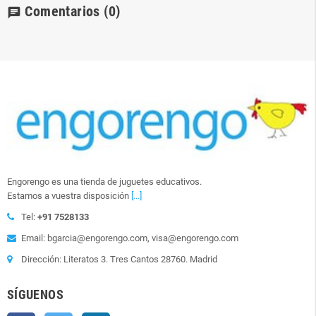
Comentarios
(0)
chat
Engorengo es una tienda de juguetes educativos.
Estamos a vuestra disposición
[...]
Tel:
+91 7528133
Email: bgarcia@engorengo.com, visa@engorengo.com
Dirección: Literatos 3. Tres Cantos 28760. Madrid
SÍGUENOS