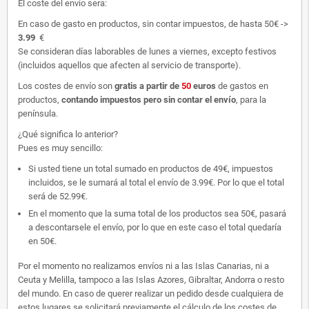
El coste del envío sera:
En caso de gasto en productos, sin contar impuestos, de hasta 50€ ->
3.99
€
Se consideran días laborables de lunes a viernes, excepto festivos
(incluidos aquellos que afecten al servicio de transporte).
Los costes de envío son
gratis
a partir de
50
euros
de gastos en
productos,
contando impuestos pero sin contar el envío
, para la
península.
¿Qué significa lo anterior?
Pues es muy sencillo:
Si usted tiene un total sumado en productos de 49€, impuestos
incluidos, se le sumará al total el envío de 3.99€. Por lo que el total
será de 52.99€.
En el momento que la suma total de los productos sea 50€, pasará
a descontarsele el envío, por lo que en este caso el total quedaría
en 50€.
Por el momento no realizamos envíos ni a las Islas Canarias, ni a
Ceuta y Melilla, tampoco a las Islas Azores, Gibraltar, Andorra o resto
del mundo. En caso de querer realizar un pedido desde cualquiera de
estos lugares se solicitará previamente el cálculo de los costes de