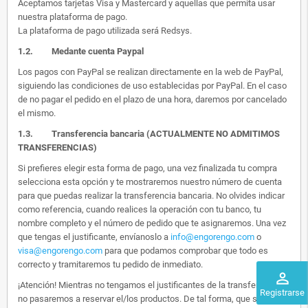
Aceptamos tarjetas Visa y Mastercard y aquellas que permita usar
nuestra plataforma de pago.
La plataforma de pago utilizada será Redsys.
1.2.
Medante cuenta Paypal
Los pagos con PayPal se realizan directamente en la web de PayPal,
siguiendo las condiciones de uso establecidas por PayPal. En el caso
de no pagar el pedido en el plazo de una hora, daremos por cancelado
el mismo.
1.3. Transferencia bancaria (ACTUALMENTE NO ADMITIMOS
TRANSFERENCIAS)
Si prefieres elegir esta forma de pago, una vez finalizada tu compra
selecciona esta opción y te mostraremos nuestro número de cuenta
para que puedas realizar la transferencia bancaria. No olvides indicar
como referencia, cuando realices la operación con tu banco, tu
nombre completo y el número de pedido que te asignaremos. Una vez
que tengas el justificante, envíanoslo a
info@engorengo.com
o
visa@engorengo.com
para que podamos comprobar que todo es
correcto y tramitaremos tu pedido de inmediato.
perm_identity
¡Atención! Mientras no tengamos el justificantes de la transferencia,
Registrarse
no pasaremos a reservar el/los productos. De tal forma, que si alguien