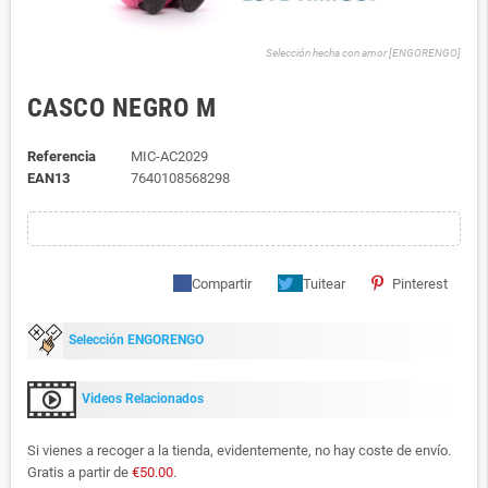
Selección hecha con amor [ENGORENGO]
CASCO NEGRO M
Referencia
MIC-AC2029
EAN13
7640108568298
Compartir
Tuitear
Pinterest
Selección ENGORENGO
Videos Relacionados
Si vienes a recoger a la tienda, evidentemente, no hay coste de envío.
Gratis a partir de
€50.00
.